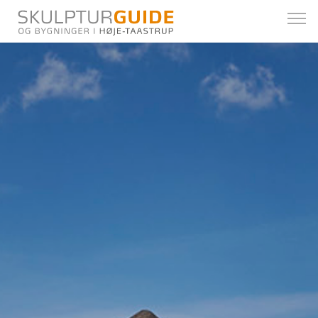
Skulpturer
Bygninger
Bydele
Kort
Kunstnere
Om Skulpturguiden